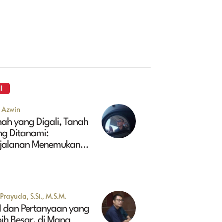
I
u Azwin
ah yang Digali, Tanah
ng Ditanami:
rjalanan Menemukan
sa Depan Maluk
Prayuda, S.Si., M.S.M.
I dan Pertanyaan yang
ih Besar, di Mana