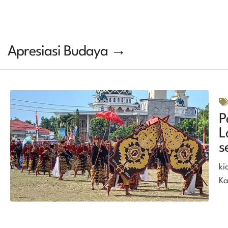
Apresiasi Budaya →
P
L
s
ki
Ka