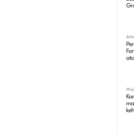
Gr
Tin
Ati
Per
Fo
ata
Muji
Ka
ma
ke