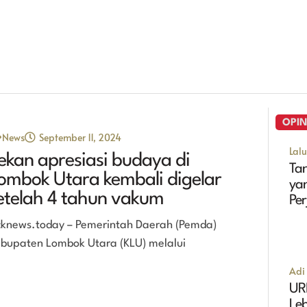
OPIN
News
September 11, 2024
Lal
ekan apresiasi budaya di
Tan
ombok Utara kembali digelar
ya
etelah 4 tahun vakum
Pe
Ma
cknews.today – Pemerintah Daerah (Pemda)
bupaten Lombok Utara (KLU) melalui
Adi 
UR
Leb