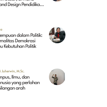
and Design Pendidikan
ggi Indonesia 2045?
na
empuan dalam Politik:
rmalitas Demokrasi
u Kebutuhan Politik
 Juherwin, M.Sc.
mpus, Ilmu, dan
nusia yang perlahan
hilangan arah