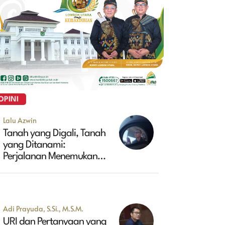
OPINI
Lalu Azwin
Tanah yang Digali, Tanah
yang Ditanami:
Perjalanan Menemukan
Masa Depan Maluk
Adi Prayuda, S.Si., M.S.M.
URI dan Pertanyaan yang