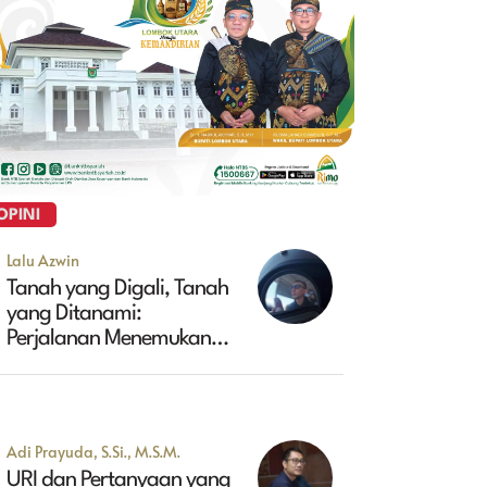
OPINI
Lalu Azwin
Tanah yang Digali, Tanah
yang Ditanami:
Perjalanan Menemukan
Masa Depan Maluk
Adi Prayuda, S.Si., M.S.M.
URI dan Pertanyaan yang