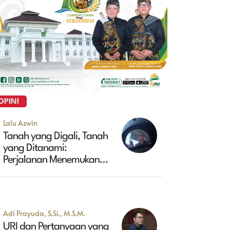
OPINI
Lalu Azwin
Tanah yang Digali, Tanah
yang Ditanami:
Perjalanan Menemukan
Masa Depan Maluk
Adi Prayuda, S.Si., M.S.M.
URI dan Pertanyaan yang