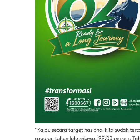
“Kalau secara target nasional kita sudah terca
capaian tahun lalu sebesar 99,08 persen. Tahun