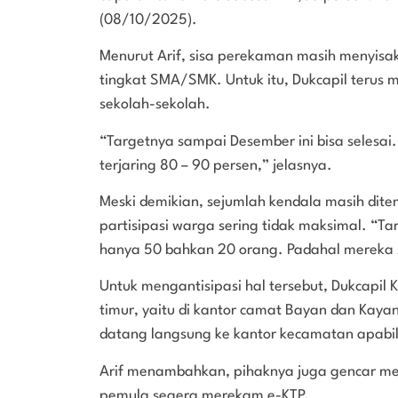
(08/10/2025).
Menurut Arif, sisa perekaman masih menyisa
tingkat SMA/SMK. Untuk itu, Dukcapil terus
sekolah-sekolah.
“Targetnya sampai Desember ini bisa selesai.
terjaring 80 – 90 persen,” jelasnya.
Meski demikian, sejumlah kendala masih dit
partisipasi warga sering tidak maksimal. “T
hanya 50 bahkan 20 orang. Padahal mereka s
Untuk mengantisipasi hal tersebut, Dukcapil
timur, yaitu di kantor camat Bayan dan Kaya
datang langsung ke kantor kecamatan apabila
Arif menambahkan, pihaknya juga gencar mela
pemula segera merekam e-KTP.