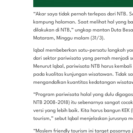
“Akar saya tidak pernah terlepas dari NTB. Se
kampung halaman. Saat melihat hal yang baik d
dilakukan di NTB,” ungkap mantan Duta Besar 
Mataram, Minggu malam (31/3).
Iqbal membeberkan satu-persatu langkah ya
dari sektor pariwisata yang pernah menjadi 
Menurut Iqbal, pariwisata NTB harus kembali 
pada kualitas kunjungan wisatawan. Tidak 
mengandalkan kuantitas kedatangan wisata
“Program pariwisata halal yang dulu digaga
NTB 2008-2018) itu sebenarnya sangat cocok
versi yang lebih baik. Kita harus bangun KEK
tourism,” sebut Iqbal menjelaskan jurusnya 
“Moslem friendly tourism ini target pasarny