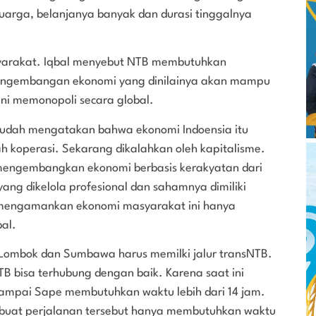
uarga, belanjanya banyak dan durasi tinggalnya
yarakat. Iqbal menyebut NTB membutuhkan
engembangan ekonomi yang dinilainya akan mampu
ini memonopoli secara global.
a sudah mengatakan bahwa ekonomi Indoensia itu
ah koperasi. Sekarang dikalahkan oleh kapitalisme.
a mengembangkan ekonomi berbasis kerakyatan dari
g dikelola profesional dan sahamnya dimiliki
mengamankan ekonomi masyarakat ini hanya
bal.
Lombok dan Sumbawa harus memilki jalur transNTB.
B bisa terhubung dengan baik. Karena saat ini
mpai Sape membutuhkan waktu lebih dari 14 jam.
mbuat perjalanan tersebut hanya membutuhkan waktu