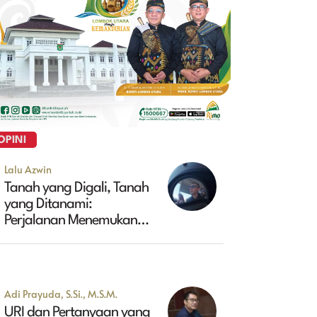
OPINI
Lalu Azwin
Tanah yang Digali, Tanah
yang Ditanami:
Perjalanan Menemukan
Masa Depan Maluk
Adi Prayuda, S.Si., M.S.M.
URI dan Pertanyaan yang