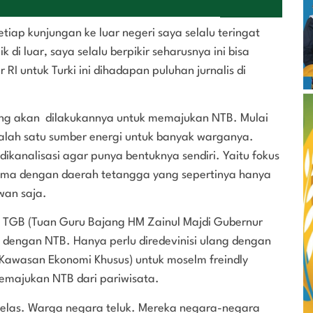
tiap kunjungan ke luar negeri saya selalu teringat
i luar, saya selalu berpikir seharusnya ini bisa
RI untuk Turki ini dihadapan puluhan jurnalis di
ng akan dilakukannya untuk memajukan NTB. Mulai
salah satu sumber energi untuk banyak warganya.
dikanalisasi agar punya bentuknya sendiri. Yaitu fokus
sama dengan daerah tetangga yang sepertinya hanya
wan saja.
s TGB (Tuan Guru Bajang HM Zainul Majdi Gubernur
 dengan NTB. Hanya perlu diredevinisi ulang dengan
 (Kawasan Ekonomi Khusus) untuk moselm freindly
memajukan NTB dari pariwisata.
a jelas. Warga negara teluk. Mereka negara-negara