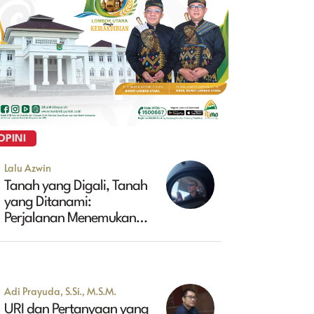
OPINI
Lalu Azwin
Tanah yang Digali, Tanah
yang Ditanami:
Perjalanan Menemukan
Masa Depan Maluk
Adi Prayuda, S.Si., M.S.M.
URI dan Pertanyaan yang