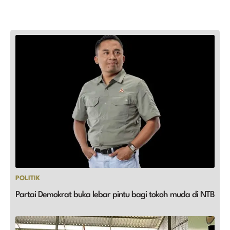
POLITIK
Partai Demokrat buka lebar pintu bagi tokoh muda di NTB