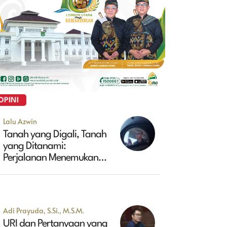
OPINI
Lalu Azwin
Tanah yang Digali, Tanah
yang Ditanami:
Perjalanan Menemukan
Masa Depan Maluk
Adi Prayuda, S.Si., M.S.M.
URI dan Pertanyaan yang