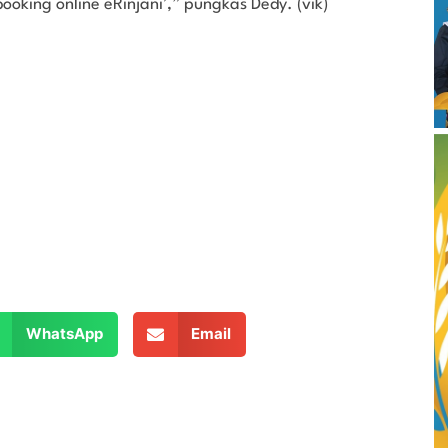
booking online eRinjani’,” pungkas Dedy. (vik)
WhatsApp
Email