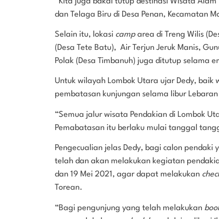
“Kita juga bakal tutup destinasi Wisata Alam
dan Telaga Biru di Desa Penan, Kecamatan M
Selain itu, lokasi
camp
area di Treng Wilis (
(Desa Tete Batu), Air Terjun Jeruk Manis, Gun
Polak (Desa Timbanuh) juga ditutup selama e
Untuk wilayah Lombok Utara ujar Dedy, baik
pembatasan kunjungan selama libur Lebaran
“Semua jalur wisata Pendakian di Lombok Uta
Pemabatasan itu berlaku mulai tanggal tangg
Pengecualian jelas Dedy, bagi calon pendaki
telah dan akan melakukan kegiatan pendakia
dan 19 Mei 2021, agar dapat melakukan
chec
Torean.
“Bagi pengunjung yang telah melakukan
boo