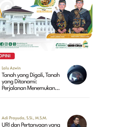
OPINI
Lalu Azwin
Tanah yang Digali, Tanah
yang Ditanami:
Perjalanan Menemukan
Masa Depan Maluk
Adi Prayuda, S.Si., M.S.M.
URI dan Pertanyaan yang