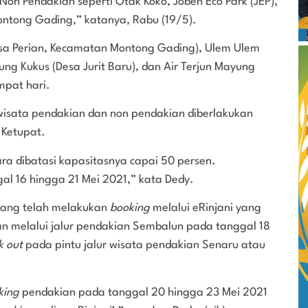
 Non Pendakian seperti Otak Koko, Joben Eco Park (JEP),
ontong Gading,” katanya, Rabu (19/5).
Desa Perian, Kecamatan Montong Gading), Ulem Ulem
ung Kukus (Desa Jurit Baru), dan Air Terjun Mayung
mpat hari.
 wisata pendakian dan non pendakian diberlakukan
 Ketupat.
ra dibatasi kapasitasnya capai 50 persen.
al 16 hingga 21 Mei 2021,” kata Dedy.
 yang telah melakukan
booking
melalui eRinjani yang
n melalui jalur pendakian Sembalun pada tanggal 18
k out
pada pintu jalur wisata pendakian Senaru atau
king
pendakian pada tanggal 20 hingga 23 Mei 2021