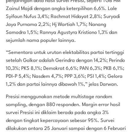
penjaringan data hasil survei Presisi, seperti TGB HM
Zainul Majdi dengan angka keterpilihan 6,6%. Lale
Syifaun Nufus 3,4%; Rachmat Hidayat 2,8%; Suryadi
Jaya Purnama 2,2%; Hj Wartiah 1,7%; Nanang
Samodra 1,5%; Rannya Agustyra Kristiono 1,3% dan
sejumlah nama populer lainnya.
“Sementara untuk urutan elektabilitas partai tertinggi
setelah Golkar adalah Gerindra dengan 14,2%; Perindo
10,3%; PKS 8,1%; Demokrat 6,6%; PAN 6,3%; PKB 6,1%;
PDI-P 5,4%; Nasdem 4,7%; PPP 3,6%; PSI 1,4%; Gelora
1,2% dan partai lainnya dibawah 1%,” jelas Darwan.
Presisi menggunakan metode multistage random
sampling, dengan 880 responden. Margin error hasil
survei Presisi ini diklaim berada pada angka 3%
dengan tingkat kepercayaan sebesar 95%. Survei
dilakukan antara 25 Januari sampai dengan 6 Februari