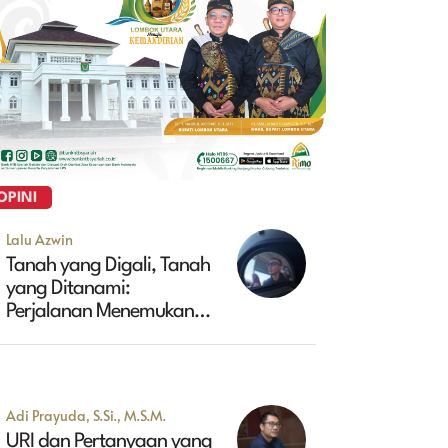
OPINI
Lalu Azwin
Tanah yang Digali, Tanah
yang Ditanami:
Perjalanan Menemukan
Masa Depan Maluk
Adi Prayuda, S.Si., M.S.M.
URI dan Pertanyaan yang