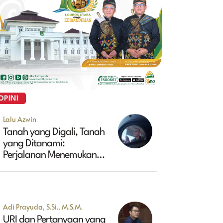
OPINI
Lalu Azwin
Tanah yang Digali, Tanah
yang Ditanami:
Perjalanan Menemukan
Masa Depan Maluk
Adi Prayuda, S.Si., M.S.M.
URI dan Pertanyaan yang