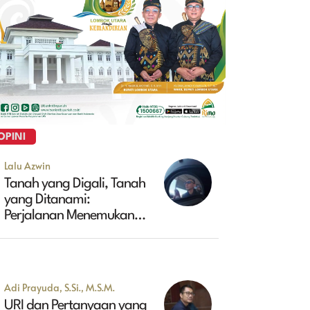
OPINI
Lalu Azwin
Tanah yang Digali, Tanah
yang Ditanami:
Perjalanan Menemukan
Masa Depan Maluk
Adi Prayuda, S.Si., M.S.M.
URI dan Pertanyaan yang