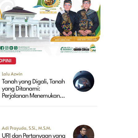
OPINI
Lalu Azwin
Tanah yang Digali, Tanah
yang Ditanami:
Perjalanan Menemukan
Masa Depan Maluk
Adi Prayuda, S.Si., M.S.M.
URI dan Pertanyaan yang