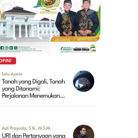
OPINI
Lalu Azwin
Tanah yang Digali, Tanah
yang Ditanami:
Perjalanan Menemukan
Masa Depan Maluk
Adi Prayuda, S.Si., M.S.M.
URI dan Pertanyaan yang