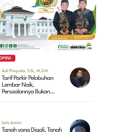
OPINI
Adi Prayuda, S.Si., M.S.M.
Tarif Parkir Pelabuhan
Lembar Naik,
Persoalannya Bukan
Sekadar Soal Harga
Lalu Azwin
Tanah yang Digali, Tanah