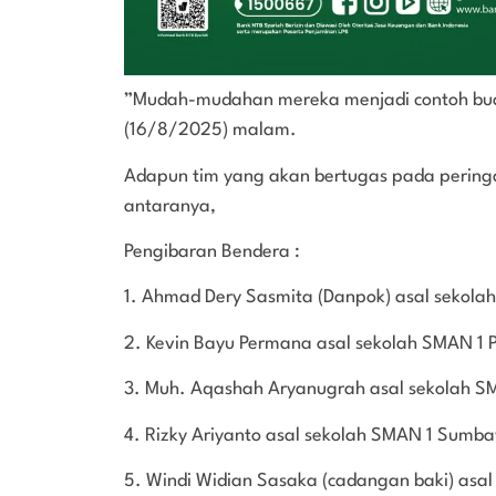
”Mudah-mudahan mereka menjadi contoh buat
(16/8/2025) malam.
Adapun tim yang akan bertugas pada peringat
antaranya,
Pengibaran Bendera :
1. Ahmad Dery Sasmita (Danpok) asal sekol
2. Kevin Bayu Permana asal sekolah SMAN 1
3. ⁠Muh. Aqashah Aryanugrah asal sekolah
4. Rizky Ariyanto asal sekolah SMAN 1 Su
5. ⁠Windi Widian Sasaka (cadangan baki) as