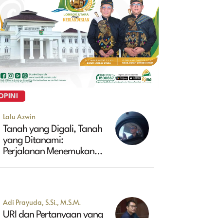
OPINI
Lalu Azwin
Tanah yang Digali, Tanah
yang Ditanami:
Perjalanan Menemukan
Masa Depan Maluk
Adi Prayuda, S.Si., M.S.M.
URI dan Pertanyaan yang