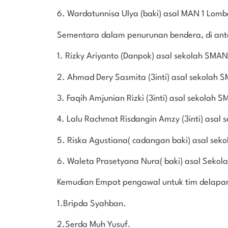
6. ⁠Wardatunnisa Ulya (baki) asal MAN 1 Lom
Sementara dalam penurunan bendera, di ant
1. Rizky Ariyanto (Danpok) asal sekolah S
2. ⁠Ahmad Dery Sasmita (3inti) asal sekola
3. ⁠Faqih Amjunian Rizki (3inti) asal sekola
4. ⁠Lalu Rachmat Risdangin Amzy (3inti) asa
5. ⁠Riska Agustiana( cadangan baki) asal s
6. ⁠Waleta Prasetyana Nura( baki) asal Seko
Kemudian Empat pengawal untuk tim delapan d
1.Bripda Syahban.
2.Serda Muh Yusuf.