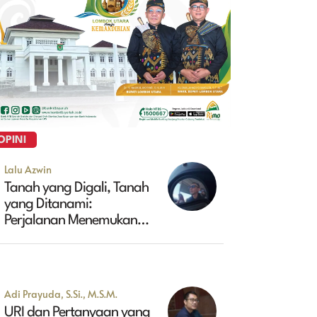
OPINI
Lalu Azwin
Tanah yang Digali, Tanah
yang Ditanami:
Perjalanan Menemukan
Masa Depan Maluk
Adi Prayuda, S.Si., M.S.M.
URI dan Pertanyaan yang