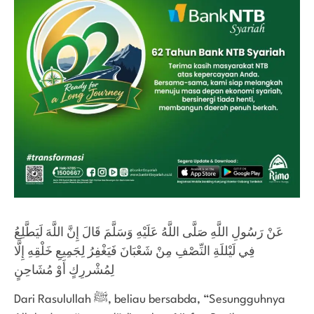
عَنْ رَسُولِ اللَّهِ صَلَّى اللَّهُ عَلَيْهِ وَسَلَّمَ قَالَ إِنَّ اللَّهَ لَيَطَّلِعُ
فِي لَيْللَةِ النِّصْفِ مِنْ شَعْبَانَ فَيَغْفِرُ لِجَمِيعِ خَلْقِهِ إِلَّا
لِمُشْررِكٍ أَوْ مُشَاحِنٍ
Dari Rasulullah ﷺ, beliau bersabda, “Sesungguhnya