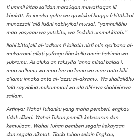
fi ummil kitab sa‘îdan marzûqan muwaffaqan lil
khairât. Fa innaka qulta wa qawlukal haqqu fî kitâbikal
munazzali ‘alâ lisâni nabiyyikal mursal, “yamhullâhu
mâa yasyaau wa yutsbitu, wa ‘indahû ummul kitâb.”
Ilahi bittajalli al-‘adhom fi lailatin nisfi min sya’bana al-
mukarromi allati yufroqu fiha kullu amrin hakimin wa
yubromu. As aluka an taksyifa ‘anna minal balaa i,
maa na’lamu wa maa laa na’lamu wa maa anta bihi
a’lamu innaka anta al-‘azzu al-akramu. Wa shallallâhu
‘alâ sayyidinâ muhammad wa alâ âlihî wa shahbihî wa
sallam.
Artinya: Wahai Tuhanku yang maha pemberi, engkau
tidak diberi. Wahai Tuhan pemilik kebesaran dan
kemuliaan. Wahai Tuhan pemberi segala kekayaan
dan segala nikmat. Tiada tuhan selain Engkau,