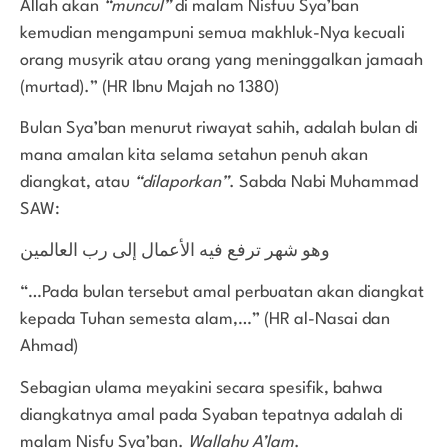
Allah akan
“muncul”
di malam Nisfuu Sya’ban
kemudian mengampuni semua makhluk-Nya kecuali
orang musyrik atau orang yang meninggalkan jamaah
(murtad).” (HR Ibnu Majah no 1380)
Bulan Sya’ban menurut riwayat sahih, adalah bulan di
mana amalan kita selama setahun penuh akan
diangkat, atau
“dilaporkan”
. Sabda Nabi Muhammad
SAW:
وهو شهر ترفع فيه الأعمال إلى رب العالمين
“…Pada bulan tersebut amal perbuatan akan diangkat
kepada Tuhan semesta alam,…” (HR al-Nasai dan
Ahmad)
Sebagian ulama meyakini secara spesifik, bahwa
diangkatnya amal pada Syaban tepatnya adalah di
malam Nisfu Sya’ban.
Wallahu A’lam
.