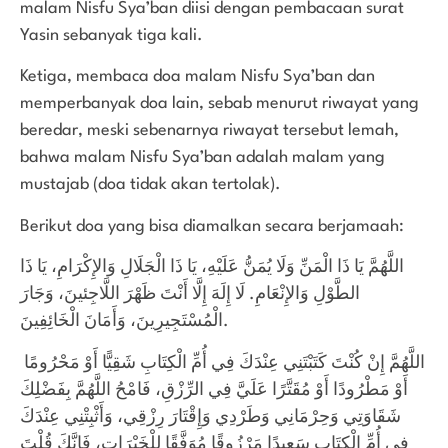
malam Nisfu Sya’ban diisi dengan pembacaan surat
Yasin sebanyak tiga kali.
Ketiga, membaca doa malam Nisfu Sya’ban dan
memperbanyak doa lain, sebab menurut riwayat yang
beredar, meski sebenarnya riwayat tersebut lemah,
bahwa malam Nisfu Sya’ban adalah malam yang
mustajab (doa tidak akan tertolak).
Berikut doa yang bisa diamalkan secara berjamaah:
اللَّهُمَّ يَا ذَا الْمَنِّ وَلَا يُمَنُّ عَلَيْهِ، يَا ذَا الْجَلَالِ وَالإِكْرَامِ، يَا ذَا
الطَّوْلِ وَالإِنْعَامِ. لَا إِلَهَ إِلَّا أَنْتَ ظَهْرَ اللَّاجِئينَ، وَجَارَ
الْمُسْتَجِيرِينَ، وَأَمَانَ الْخَائِفِينَ.
اللَّهُمَّ إِنْ كُنْتَ كَتَبْتَنِي عِنْدَكَ فِي أُمِّ الْكِتَابِ شَقِيًّا أَوْ مَحْرُومًا
أَوْ مَطْرُودًا أَوْ مُقَتَّرًا عَلَيَّ فِي الرِّزْقِ، فَامْحُ اللَّهُمَّ بِفَضْلِكَ
شَقَاوَتِي وَحِرْمَانِي وَطَرْدِي وَإِقْتَارَ رِزْقِي، وَأَثْبِتْنِي عِنْدَكَ
فِي أُمِّ الْكِتَابِ سَعِيدًا مَرْزُوقًا مُوَفَّقًا لِلْخَيْرَاتِ، فَإِنَّكَ قُلْتَ