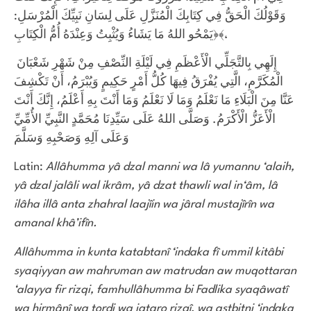
وَقَوْلُكَ الْحَقُّ فِي كِتَابِكَ الْمُنَزَّلِ عَلَى لِسَانِ نَبِيِّكَ الْمُرْسَلِ:
﴿يَمْحُو اللهُ مَا يَشَاءُ وَيُثْبِتُ وَعِنْدَهُ أُمُّ الْكِتَابِ﴾،
إِلَهِي بِالتَّجَلِّي الْأَعْظَمِ فِي لَيْلَةِ النِّصْفِ مِنْ شَهْرِ شَعْبَانَ
الْمُكَرَّمِ، الَّتِي يُفْرَقُ فِيهَا كُلُّ أَمْرٍ حَكِيمٍ وَيُبْرَمُ، أَنْ تَكْشِفَ
عَنَّا مِنَ الْبَلَاءِ مَا نَعْلَمُ وَمَا لَا نَعْلَمُ وَمَا أَنْتَ بِهِ أَعْلَمُ، إِنَّكَ أَنْتَ
الْأَعَزُّ الْأَكْرَمُ. وَصَلَّى اللهُ عَلَى سَيِّدِنَا مُحَمَّدٍ النَّبِيِّ الأُمِّيِّ
وَعَلَى آلِهِ وَصَحْبِهِ وَسَلَّمَ
Latin:
Allâhumma yâ dzal manni wa lâ yumannu ‘alaih,
yâ dzal jalâli wal ikrâm, yâ dzat thawli wal in‘âm, lâ
ilâha illâ anta zhahral laajîin wa jâral mustajîrîn wa
amanal khâ’ifîn.
Allâhumma in kunta katabtanî ‘indaka fî ummil kitâbi
syaqiyyan aw mahruman aw matrudan aw muqottaran
‘alayya fir rizqi, famhullâhumma bi Fadlika syaqâwatî
wa hirmânî wa tordi wa iqtaro rizqî, wa astbitni ‘indaka