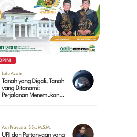
OPINI
Lalu Azwin
Tanah yang Digali, Tanah
yang Ditanami:
Perjalanan Menemukan
Masa Depan Maluk
Adi Prayuda, S.Si., M.S.M.
URI dan Pertanyaan yang