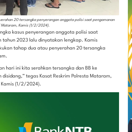
nyerahan 20 tersangka penyerangan anggota polisi saat pengamanan
ri Mataram, Kamis (1/2/2024).
ngka kasus penyerangan anggota polisi saat
tahun 2023 lalu dinyatakan lengkap. Kamis
akukan tahap dua atau penyerahan 20 tersangka
ram.
n hari ini kita serahkan tersangka dan BB ke
 disidang,” tegas Kasat Reskrim Polresta Mataram,
 Kamis (1/2/2024).