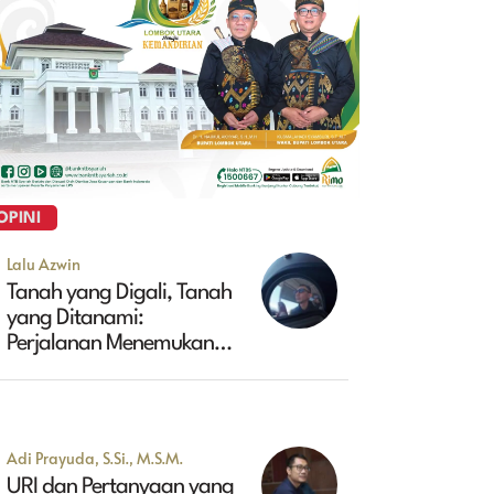
OPINI
Lalu Azwin
Tanah yang Digali, Tanah
yang Ditanami:
Perjalanan Menemukan
Masa Depan Maluk
Adi Prayuda, S.Si., M.S.M.
URI dan Pertanyaan yang